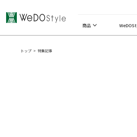
商品
WeDOStyleについて
商品
WeDOS
サポート情報
トップ
>
特集記事
ご購入について
最新ニュース・コラム
特集