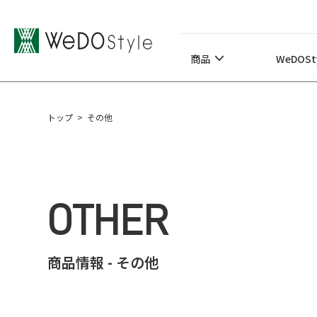
商品
WeDOStyleについて
商品
WeDOS
サポート情報
トップ
>
その他
ご購入について
最新ニュース・コラム
特集
OTHER
商品情報 - その他