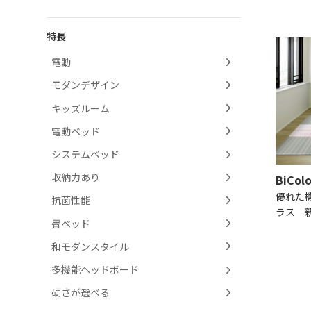
特長
電動
モダンデザイン
キッズルーム
電動ベッド
システムベッド
収納力あり
BiColo
優れた
抗菌性能
ラス 
畳ベッド
和モダンスタイル
多機能ヘッドボード
硬さが選べる