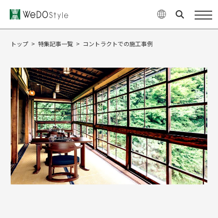
商品
WeDOStyleについて
トップ
>
特集記事一覧
>
コントラクトでの施工事例
サポート情報
ご購入について
最新ニュース・コラム
特集
企業情報
お問い合せ
オンラインショップ