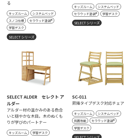
る
キッズルーム
システムベッド
キッズルーム
システムベッド
セラウッド塗装®
学習デスク
スノコ仕様
セラウッド塗装®
SELECT シリーズ
学習デスク
SELECT シリーズ
SELECT ALDER セレクト ア
SC-011
昇降タイプデスク対応チェア
ルダー
アルダー材の温かみのある色合
キッズルーム
システムベッド
いと穏やかな木目。木のぬくも
抗菌性能
セラウッド塗装®
りが学びのパートナー
学習デスク
キッズルーム
学習デスク
SELECT シリーズ