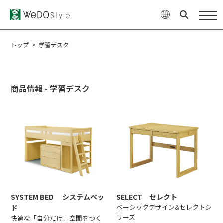
商品
WeDOStyleについて
トップ
>
学習デスク
サポート情報
商品情報 - 学習デスク
ご購入について
最新ニュース・コラム
特集
企業情報
お問い合せ
SYSTEM BED システムベッ
SELECT セレクト
オンラインショップ
ベーシックデザイン&セレクトシ
ド
リーズ
快適な「自分だけ」空間をつく