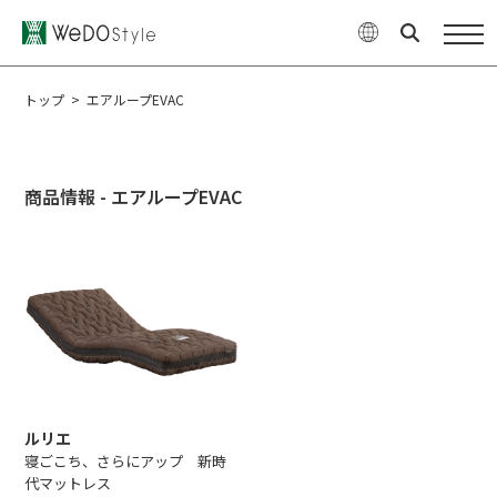
商品
WeDOStyleについて
トップ
>
エアループEVAC
サポート情報
商品情報 - エアループEVAC
ご購入について
最新ニュース・コラム
特集
企業情報
お問い合せ
ルリエ
オンラインショップ
寝ごこち、さらにアップ 新時
代マットレス