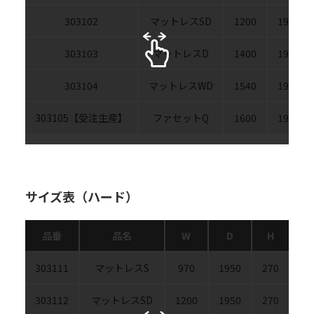
303102
マットレスSD
1200
1950
303103
マットレスD
1400
1950
303104
マットレスWD
1540
1950
303105【受注生産】
ファセットQ
1600
1950
サイズ表（ハード）
品番
品名
W
D
H
重
303111
マットレスS
970
1950
270
303112
マットレスSD
1200
1950
270