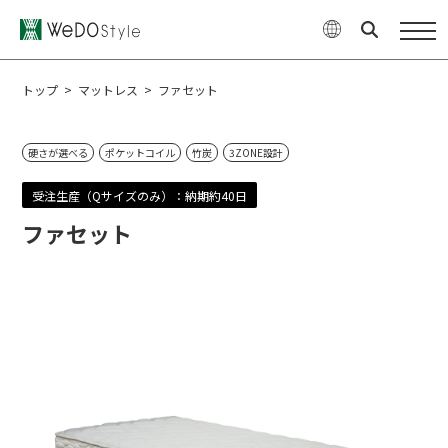
商品
WeDOStyleについて
トップ
>
マットレス
>
ファセット
サポート情報
硬さが選べる
ポケットコイル
竹炭
3ZONE設計
ご購入について
受注生産（Qサイズのみ）：納期約40日
ファセット
最新ニュース・コラム
特集
企業情報
お問い合せ
オンラインショップ