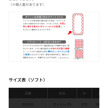
（※個人差があります）
サイズ表（ソフト）
品番
品名
W
D
303101
マットレスS
970
1950