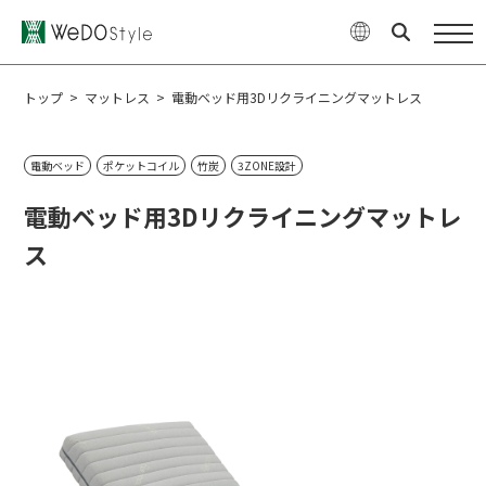
商品
WeDOStyleについて
トップ
>
マットレス
>
電動ベッド用3Dリクライニングマットレス
サポート情報
電動ベッド
ポケットコイル
竹炭
3ZONE設計
ご購入について
電動ベッド用3Dリクライニングマットレ
ス
最新ニュース・コラム
特集
企業情報
お問い合せ
オンラインショップ