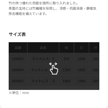
竹の持つ優れた効能を随所に取り入れました。
表面の生地には竹繊維を採用し、涼感・抗菌消臭・静電気
除去機能を備えています。
サイズ表
品番
品名
W
D
H
304002
マットレス S
970
1950
160
304004
マットレス SD
1200
1950
160
304005
マットレス D
1400
1950
160
※単位：mm