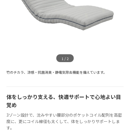
1
/
2
竹のチカラ、涼感・抗菌消臭・静電気除去機能を備えています。
グ
体をしっかり支える、快適サポートで心地よい目
覚め
3ゾーン設計で、沈みやすい腰部分のポケットコイル配列を高密
度に、更にコイル線径も太くして、体をしっかりサポートしま
す。