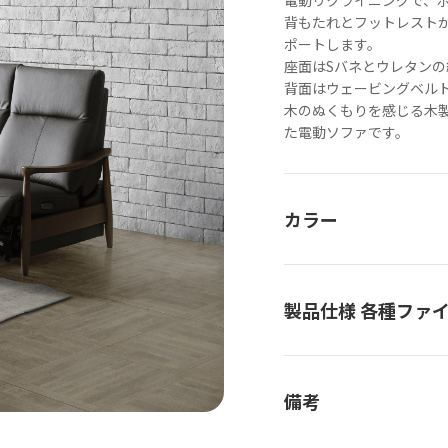
電動リクライニングで、
背もたれとフットレスト
ポートします。
座面はSバネとウレタン
背面はウェービングベル
木のぬくもりを感じる木製
た電動ソファです。
カラー
製品仕様 各種ファ
備考
電動アームソファ1P