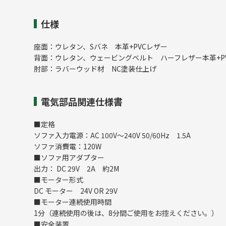
仕様
座面：ウレタン、Sバネ 本革+PVCレザー
背面：ウレタン、ウェービングベルト ハーフレザー本革+P
肘部：ラバーウッド材 NC塗装仕上げ
電気部品関連仕様書
■定格
ソファ入力電源：AC 100V～240V 50/60Hz 1.5A
ソファ消費電：120W
■ソファ用アダプター
出力： DC 29V 2A 約2M
■モーター形式
DC モーター 24V OR 29V
■モーター連続使用時間
1分（連続使用の後は、8分間ご使用をお控えください。）
■安全装置