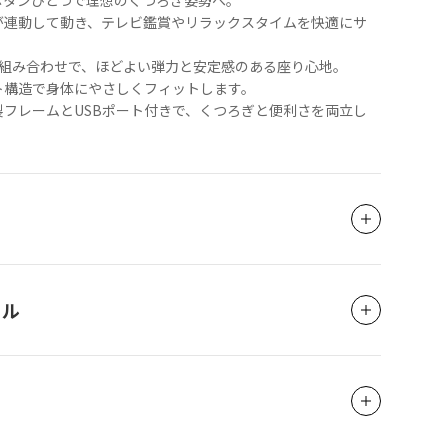
ボタンひとつで理想のくつろぎ姿勢へ。
が連動して動き、テレビ鑑賞やリラックスタイムを快適にサ
の組み合わせで、ほどよい弾力と安定感のある座り心地。
ト構造で身体にやさしくフィットします。
フレームとUSBポート付きで、くつろぎと便利さを両立し
イル
3Pソファ