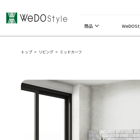
商品
WeDOStyleについて
商品
WeDOS
サポート情報
トップ
>
リビング
>
ミッドカーフ
ご購入について
最新ニュース・コラム
特集