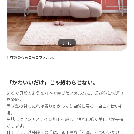
1
/
11
存在感あるもこもこフォルム。
本体
「かわいいだけ」じゃ終わらせない。
まるで貝殻のような丸みを帯びたフォルムに、遊び心と快適さ
を凝縮。
置き型の背もたれは寄りかかっても自然に戻る、自由な使い心
地。
生地にはアンチステイン加工を施し、汚れに強く美しさが長持
ちします。
仕上げは、熟練職人の手による丁寧な手仕事。かわいいだけじ