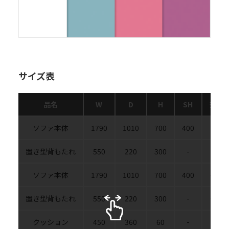
サイズ表
品名
W
D
H
SH
杢色
ソファ本体
1790
1010
700
400
ホワ
置き型背もたれ
550
220
300
-
ホワ
ソファ本体
1790
1010
700
400
ター
置き型背もたれ
550
220
300
-
ター
クッション
450
360
60
-
ホワ