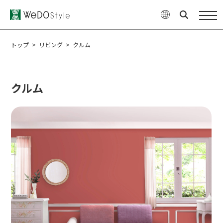
商品
WeDOStyleについて
トップ
>
リビング
>
クルム
サポート情報
クルム
ご購入について
最新ニュース・コラム
特集
企業情報
お問い合せ
オンラインショップ