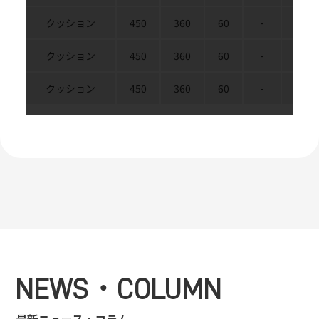
クッション
450
360
60
-
ター
クッション
450
360
60
-
ピ
クッション
450
360
60
-
パー
NEWS・COLUMN