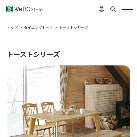
商品
WeDOStyleについて
トップ
>
ダイニングセット
>
トーストシリーズ
サポート情報
トーストシリーズ
ご購入について
最新ニュース・コラム
特集
企業情報
お問い合せ
オンラインショップ