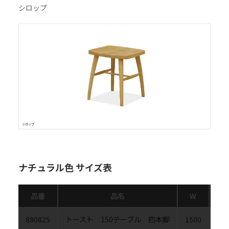
シロップ
ナチュラル色 サイズ表
品番
品名
W
D
880825
トースト 150テーブル 四本脚
1500
80