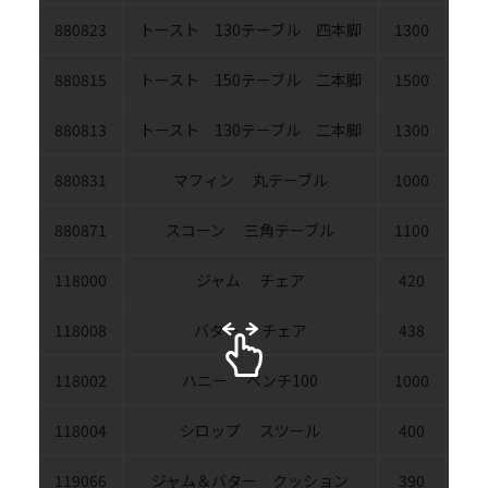
880823
トースト 130テーブル 四本脚
1300
80
880815
トースト 150テーブル 二本脚
1500
80
880813
トースト 130テーブル 二本脚
1300
80
880831
マフィン 丸テーブル
1000
100
880871
スコーン 三角テーブル
1100
110
118000
ジャム チェア
420
52
118008
バター チェア
438
52
118002
ハニー ベンチ100
1000
38
118004
シロップ スツール
400
35
119066
ジャム＆バター クッション
390
35