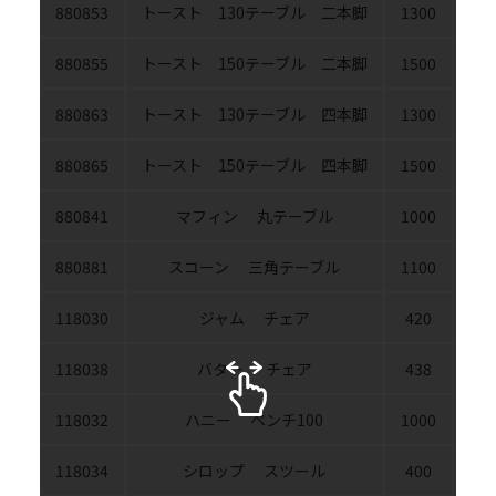
880853
トースト 130テーブル 二本脚
1300
80
880855
トースト 150テーブル 二本脚
1500
80
880863
トースト 130テーブル 四本脚
1300
80
880865
トースト 150テーブル 四本脚
1500
80
880841
マフィン 丸テーブル
1000
100
880881
スコーン 三角テーブル
1100
110
118030
ジャム チェア
420
52
118038
バター チェア
438
52
118032
ハニー ベンチ100
1000
38
118034
シロップ スツール
400
35