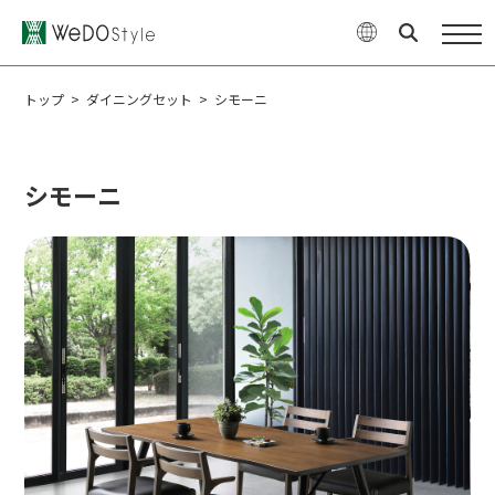
商品
WeDOStyleについて
トップ
>
ダイニングセット
>
シモーニ
サポート情報
シモーニ
ご購入について
最新ニュース・コラム
特集
企業情報
お問い合せ
オンラインショップ