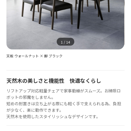
1
/
14
天板 ウォールナット × 脚 ブラック
ホワ
天然木の美しさと機能性 快適なくらし
リフトアップ対応軽量チェアで家事動線がスムーズ。お掃除ロ
ボットの邪魔をしません。
短めの肘置きは立ち上がる際にも軽く手で支えられる為、負担
が少なく、楽に動作できます。
天然木を使用したスタイリッシュなデザインです。