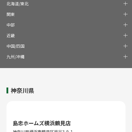
北海道/東北
関東
中部
近畿
中国/四国
九州/冲繩
神奈川県
島忠ホームズ横浜鶴見店
神奈川県横浜市鶴見区岸谷3-9-1